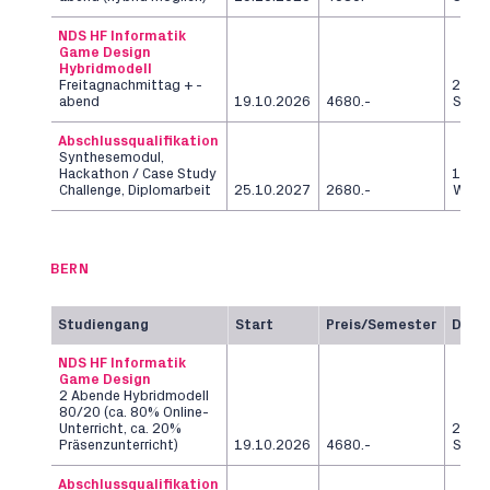
NDS HF Informatik
Game Design
Hybridmodell
Freitagnachmittag + -
2
abend
19.10.2026
4680.-
Seme
Abschlussqualifikation
Synthesemodul,
Hackathon / Case Study
12
Challenge, Diplomarbeit
25.10.2027
2680.-
Woch
BERN
Studiengang
Start
Preis/Semester
Daue
NDS HF Informatik
Game Design
2 Abende Hybridmodell
80/20 (ca. 80% Online-
Unterricht, ca. 20%
2
Präsenzunterricht)
19.10.2026
4680.-
Seme
Abschlussqualifikation