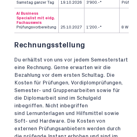
Samstag ganzer Tag
19.10.2026
3'900.-*
Prüfung
AI Business
Specialist mit eidg.
Fachausweis
Prüfungsvorbereitung
25.10.2027
1'200.-*
8 Woch
Rechnungsstellung
Du erhältst von uns vor jedem Semesterstart
eine Rechnung. Gerne erwarten wir die
Bezahlung vor dem ersten Schultag. Die
Kosten für Prüfungen, Vordiplomprüfungen,
Semester- und Gruppenarbeiten sowie für
die Diplomarbeit sind im Schulgeld
inbegriffen. Nicht inbegriffen
sind Lernunterlagen und Hilfsmittel sowie
Soft- und Hardware. Die Kosten von
externen Prüfungsanbietern werden durch
die prüfende Instanz erhoben und sind im