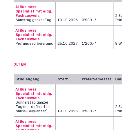
AI Business
Specialist mit eidg.
Fachausweis
2 Semes
Samstag ganzer Tag
19.10.2026
3'900.-*
Prüfung
AI Business
Specialist mit eidg.
Fachausweis
Prüfungsvorbereitung
25.10.2027
1'200.-*
8 Woch
OLTEN
Studiengang
Start
Preis/Semester
Dauer
AI Business
Specialist mit eidg.
Fachausweis
Donnerstag ganzer
Tag (mit definierten
2 Semes
online-Sequenzen)
19.10.2026
3'900.-*
Prüfung
AI Business
Specialist mit eidg.