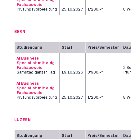
Specialist mit eidg.
Fachausweis
Prüfungsvorbereitung
25.10.2027
1'200.-*
8 Woch
BERN
Studiengang
Start
Preis/Semester
Dauer
AI Business
Specialist mit eidg.
Fachausweis
2 Semes
Samstag ganzer Tag
19.10.2026
3'900.-*
Prüfung
AI Business
Specialist mit eidg.
Fachausweis
Prüfungsvorbereitung
25.10.2027
1'200.-*
8 Woch
LUZERN
Studiengang
Start
Preis/Semester
Dauer