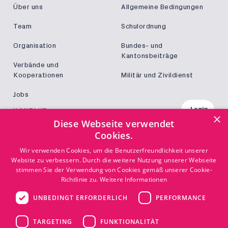
Über uns
Allgemeine Bedingungen
Team
Schulordnung
Organisation
Bundes- und
Kantonsbeiträge
Verbände und
Kooperationen
Militär und Zivildienst
Jobs
Login
KONTAKT
×
Diese Webseite verwendet
Kontakt
Cookies.
Wir verwenden Cookies, um die Benutzerfreundlichkeit unserer
Website zu verbessern. Durch die weitere Nutzung unserer Webseite
stimmen Sie der Verwendung von Cookies gemäß unserer Cookie-
Richtlinie zu.
Weitere Informationen
© Copyright TEKO
UNBEDINGT ERFORDERLICH
PERFORMANCE
Disclaimer
Impressum
TARGETING
FUNKTIONALITÄT