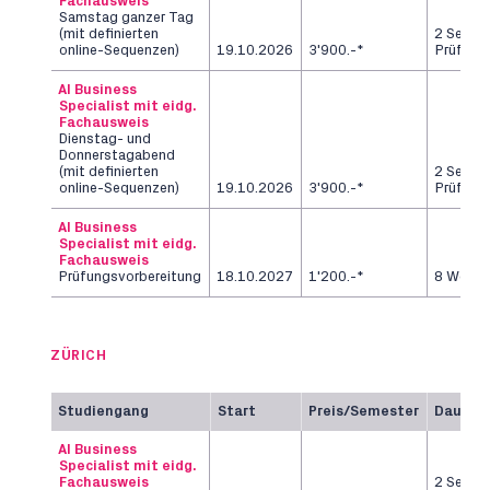
Fachausweis
Samstag ganzer Tag
(mit definierten
2 Semes
online-Sequenzen)
19.10.2026
3'900.-*
Prüfung
AI Business
Specialist mit eidg.
Fachausweis
Dienstag- und
Donnerstagabend
(mit definierten
2 Semes
online-Sequenzen)
19.10.2026
3'900.-*
Prüfung
AI Business
Specialist mit eidg.
Fachausweis
Prüfungsvorbereitung
18.10.2027
1'200.-*
8 Woch
ZÜRICH
Studiengang
Start
Preis/Semester
Dauer
AI Business
Specialist mit eidg.
Fachausweis
2 Semes