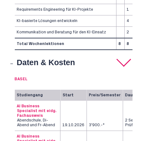
Requirements Engineering für KI-Projekte
1
KI-basierte Lösungen entwickeln
4
Kommunikation und Beratung für den KI-Einsatz
2
Total Wochenlektionen
8
8
Daten & Kosten
BASEL
Studiengang
Start
Preis/Semester
Dauer
AI Business
Specialist mit eidg.
Fachausweis
Abendschule, Di-
2 Semes
Abend und Fr-Abend
19.10.2026
3'900.-*
Prüfung
AI Business