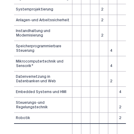
Systemprojektierung
2
Anlagen-und Arbeitssicherheit
2
Instandhaltung und
Modernisierung
2
Speicherprogrammierbare
Steuerung
4
Mikrocomputertechnik und
Sensorik*
4
Datenvernetzung in
Datenbanken und Web
2
Embedded Systems und HMI
4
Steuerungs-und
Regelungstechnik
2
Robotik
2