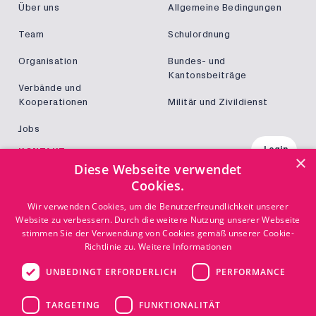
Über uns
Allgemeine Bedingungen
Team
Schulordnung
Organisation
Bundes- und
Kantonsbeiträge
Verbände und
Kooperationen
Militär und Zivildienst
Jobs
Login
KONTAKT
×
Diese Webseite verwendet
Kontakt
Cookies.
Wir verwenden Cookies, um die Benutzerfreundlichkeit unserer
Website zu verbessern. Durch die weitere Nutzung unserer Webseite
stimmen Sie der Verwendung von Cookies gemäß unserer Cookie-
Richtlinie zu.
Weitere Informationen
© Copyright TEKO
UNBEDINGT ERFORDERLICH
PERFORMANCE
Disclaimer
Impressum
TARGETING
FUNKTIONALITÄT