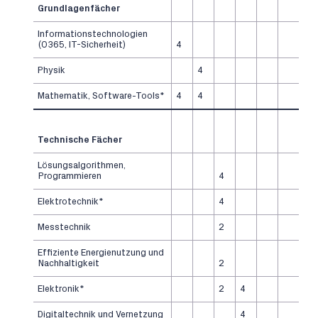
Grundlagenfächer
Informationstechnologien
(O365, IT-Sicherheit)
4
Physik
4
Mathematik, Software-Tools*
4
4
Technische Fächer
Lösungsalgorithmen,
Programmieren
4
Elektrotechnik*
4
Messtechnik
2
Effiziente Energienutzung und
Nachhaltigkeit
2
Elektronik*
2
4
Digitaltechnik und Vernetzung
4