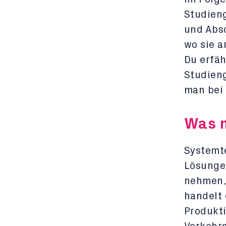
Studieng
und Abs
wo sie a
Du erfäh
Studieng
man bei
Was m
Systemt
Lösunge
nehmen, 
handelt 
Produkti