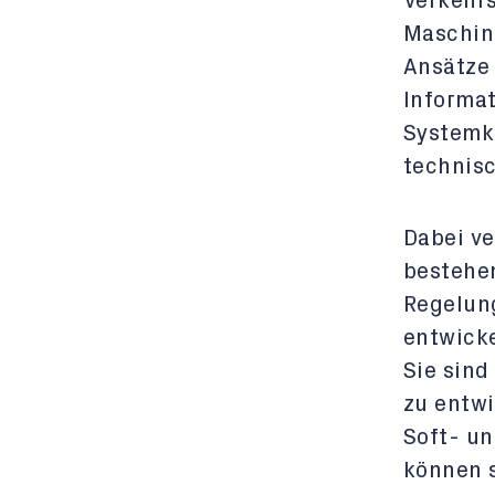
Verkehr
Maschin
Ansätze 
Informa
Systemk
technis
Dabei v
bestehe
Regelun
entwick
Sie sind
zu entw
Soft- un
können 