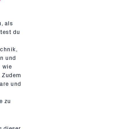
, als
test du
chnik,
ln und
 wie
. Zudem
are und
e zu
s dieser