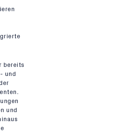
ieren
r
grierte
 bereits
- und
der
enten.
ltungen
en und
hinaus
he