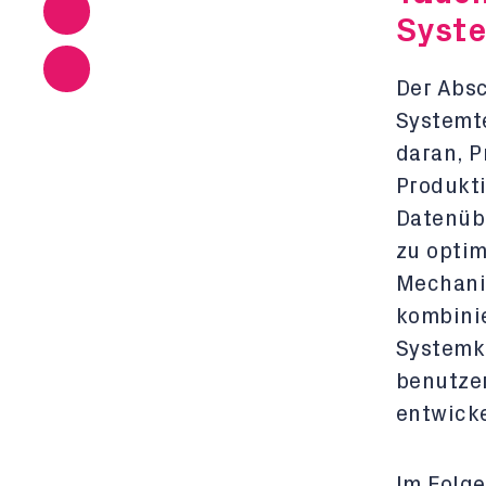
Syst
Der Absc
Systemte
daran, P
Produkti
Datenüb
zu optim
Mechanik
kombini
Systemk
benutze
entwicke
Im Folge