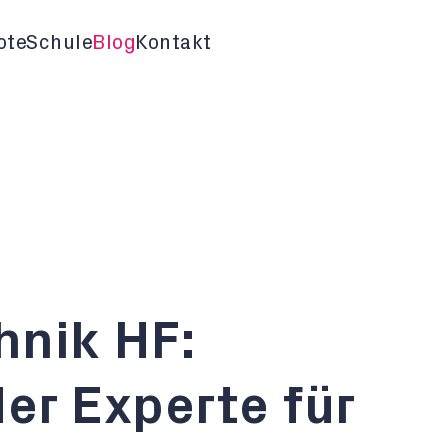
ote
Schule
Blog
Kontakt
nik HF:
er Experte für