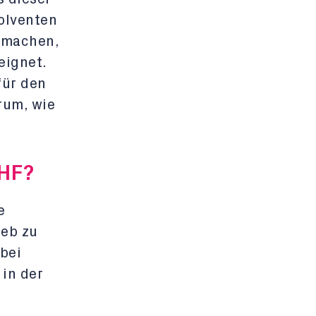
olventen
machen,
eignet.
für den
rum, wie
HF?
e
ieb zu
bei
 in der