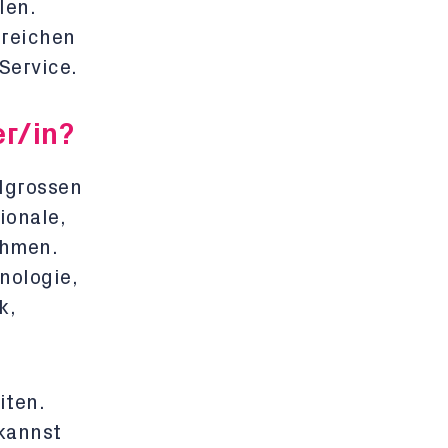
len.
ereichen
Service.
r/in?
elgrossen
ionale,
ehmen.
nologie,
k,
iten.
 kannst