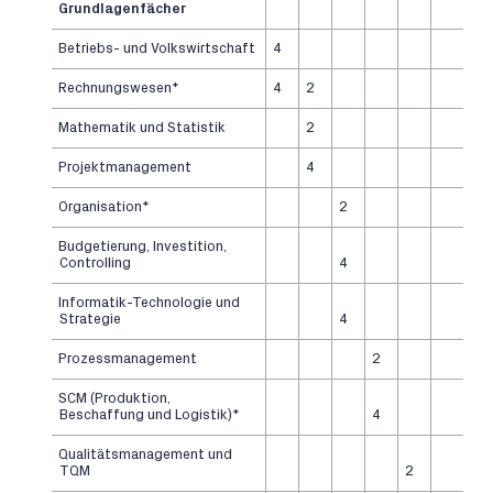
Grundlagenfächer
Betriebs- und Volkswirtschaft
4
Rechnungswesen*
4
2
Mathematik und Statistik
2
Projektmanagement
4
Organisation*
2
Budgetierung, Investition,
Controlling
4
Informatik-Technologie und
Strategie
4
Prozessmanagement
2
SCM (Produktion,
Beschaffung und Logistik)*
4
Qualitätsmanagement und
TQM
2