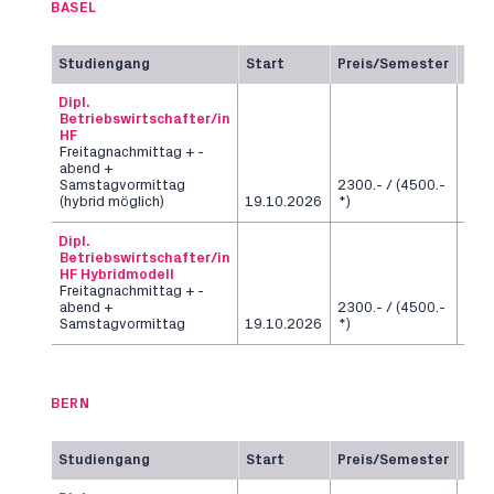
BASEL
Studiengang
Start
Preis/Semester
Dau
Dipl.
Betriebswirtschafter/in
HF
Freitagnachmittag + -
abend +
Samstagvormittag
2300.- / (4500.-
6
(hybrid möglich)
19.10.2026
*)
Sem
Dipl.
Betriebswirtschafter/in
HF Hybridmodell
Freitagnachmittag + -
abend +
2300.- / (4500.-
6
Samstagvormittag
19.10.2026
*)
Sem
BERN
Studiengang
Start
Preis/Semester
Dau