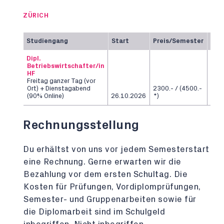
ZÜRICH
Studiengang
Start
Preis/Semester
Dau
Dipl.
Betriebswirtschafter/in
HF
Freitag ganzer Tag (vor
Ort) + Dienstagabend
2300.- / (4500.-
6
(90% Online)
26.10.2026
*)
Sem
Rechnungsstellung
Du erhältst von uns vor jedem Semesterstart
eine Rechnung. Gerne erwarten wir die
Bezahlung vor dem ersten Schultag. Die
Kosten für Prüfungen, Vordiplomprüfungen,
Semester- und Gruppenarbeiten sowie für
die Diplomarbeit sind im Schulgeld