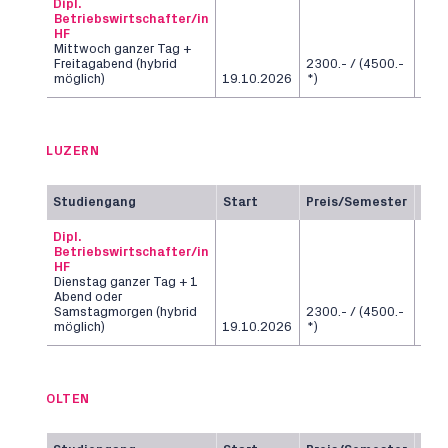
Dipl.
Betriebswirtschafter/in
HF
Mittwoch ganzer Tag +
Freitagabend (hybrid
2300.- / (4500.-
6
möglich)
19.10.2026
*)
Sem
LUZERN
Studiengang
Start
Preis/Semester
Dau
Dipl.
Betriebswirtschafter/in
HF
Dienstag ganzer Tag + 1
Abend oder
Samstagmorgen (hybrid
2300.- / (4500.-
6
möglich)
19.10.2026
*)
Sem
OLTEN