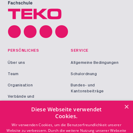
PERSÖNLICHES
SERVICE
Über uns
Allgemeine Bedingungen
Team
Schulordnung
Organisation
Bundes- und
Kantonsbeiträge
Verbände und
Kooperationen
Militär und Zivildienst
×
Diese Webseite verwendet
Jobs
Cookies.
Login
KONTAKT
Wir verwenden Cookies, um die Benutzerfreundlichkeit unserer
Website zu verbessern. Durch die weitere Nutzung unserer Webseite