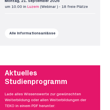
Montag, 21. September 2026
um 10.00 in
Luzern
(Webinar
) - 18 freie Plätze
Alle Informationsanlässe
Aktuelles
Studienprogramm
Lade alles Wissenswerte zur gewünschten
Weiterbildung oder allen Weiterbildungen der
TEKO in einem PDF herunter: