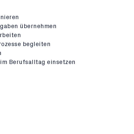
inieren
fgaben übernehmen
rbeiten
rozesse begleiten
n
 im Berufsalltag einsetzen