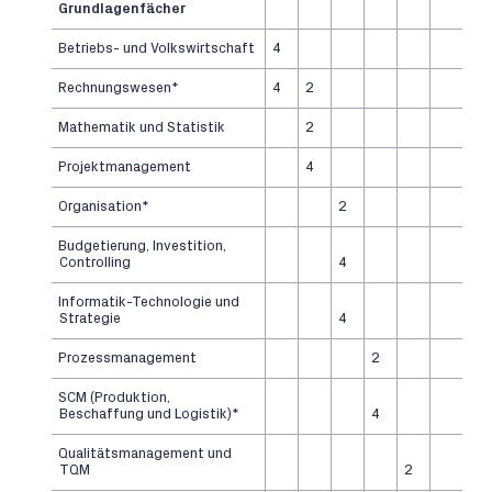
Grundlagenfächer
Betriebs- und Volkswirtschaft
4
Rechnungswesen*
4
2
Mathematik und Statistik
2
Projektmanagement
4
Organisation*
2
Budgetierung, Investition,
Controlling
4
Informatik-Technologie und
Strategie
4
Prozessmanagement
2
SCM (Produktion,
Beschaffung und Logistik)*
4
Qualitätsmanagement und
TQM
2