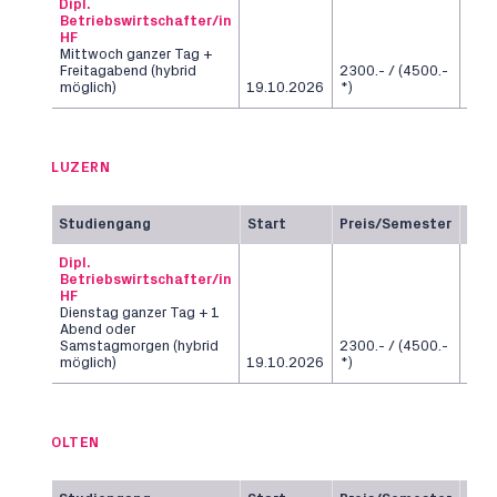
Dipl.
Betriebswirtschafter/in
HF
Mittwoch ganzer Tag +
Freitagabend (hybrid
2300.- / (4500.-
6
möglich)
19.10.2026
*)
Sem
LUZERN
Studiengang
Start
Preis/Semester
Dau
Dipl.
Betriebswirtschafter/in
HF
Dienstag ganzer Tag + 1
Abend oder
Samstagmorgen (hybrid
2300.- / (4500.-
6
möglich)
19.10.2026
*)
Sem
OLTEN