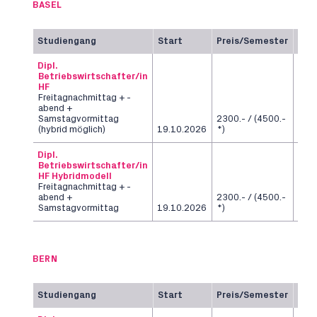
BASEL
Studiengang
Start
Preis/Semester
Dau
Dipl.
Betriebswirtschafter/in
HF
Freitagnachmittag + -
abend +
Samstagvormittag
2300.- / (4500.-
6
(hybrid möglich)
19.10.2026
*)
Sem
Dipl.
Betriebswirtschafter/in
HF Hybridmodell
Freitagnachmittag + -
abend +
2300.- / (4500.-
6
Samstagvormittag
19.10.2026
*)
Sem
BERN
Studiengang
Start
Preis/Semester
Dau