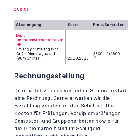
ZÜRICH
Studiengang
Start
Preis/Semester
Dau
Dipl.
Betriebswirtschafter/in
HF
Freitag ganzer Tag (vor
Ort) + Dienstagabend
2300.- / (4500.-
6
(90% Online)
26.10.2026
*)
Sem
Rechnungsstellung
Du erhältst von uns vor jedem Semesterstart
eine Rechnung. Gerne erwarten wir die
Bezahlung vor dem ersten Schultag. Die
Kosten für Prüfungen, Vordiplomprüfungen,
Semester- und Gruppenarbeiten sowie für
die Diplomarbeit sind im Schulgeld