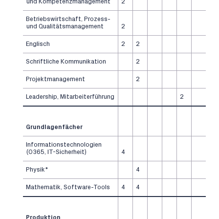
und Kompetenzmanagement
2
Betriebswirtschaft, Prozess-
und Qualitätsmanagement
2
Englisch
2
2
Schriftliche Kommunikation
2
Projektmanagement
2
Leadership, Mitarbeiterführung
2
Grundlagenfächer
Informationstechnologien
(O365, IT-Sicherheit)
4
Physik*
4
Mathematik, Software-Tools
4
4
Produktion