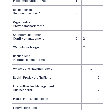
Problemlösungsprozess
1
Betriebliches
Rechnungswesen*
4
Organisation,
Prozessmanagement
3
Changemanagement,
Konfliktmanagement
2
2
Wertstromdesign
2
Betriebliche
Informationssysteme
2
Umwelt und Nachhaltigkeit
2
Recht, Produkthaftpflicht
2
Interkulturelles Management,
Businessethik
2
Marketing, Businessplan
3
Innovations-und