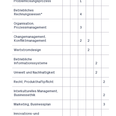
Problemlösungsprozess
1
Betriebliches
Rechnungswesen*
4
Organisation,
Prozessmanagement
3
Changemanagement,
Konfliktmanagement
2
2
Wertstromdesign
2
Betriebliche
Informationssysteme
2
Umwelt und Nachhaltigkeit
2
Recht, Produkthaftpflicht
2
Interkulturelles Management,
Businessethik
2
Marketing, Businessplan
3
Innovations-und