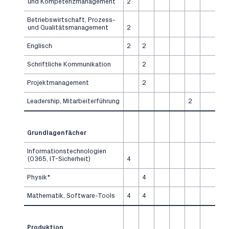
und Kompetenzmanagement
2
Betriebswirtschaft, Prozess-
und Qualitätsmanagement
2
Englisch
2
2
Schriftliche Kommunikation
2
Projektmanagement
2
Leadership, Mitarbeiterführung
2
Grundlagenfächer
Informationstechnologien
(O365, IT-Sicherheit)
4
Physik*
4
Mathematik, Software-Tools
4
4
Produktion